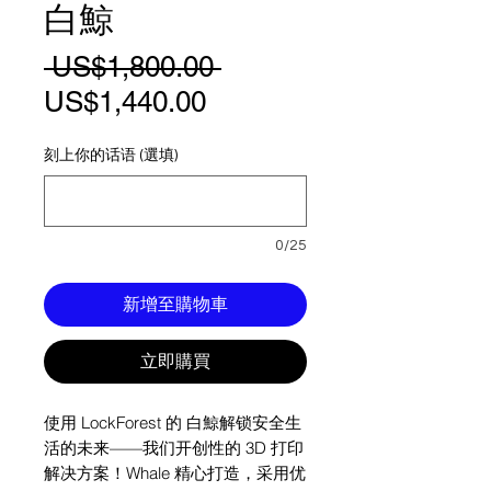
白鯨
一
 US$1,800.00 
促
般
US$1,440.00
銷
價
刻上你的话语 (選填)
價
格
格
0/25
新增至購物車
立即購買
使用 LockForest 的 白鯨解锁安全生
活的未来——我们开创性的 3D 打印
解决方案！Whale 精心打造，采用优