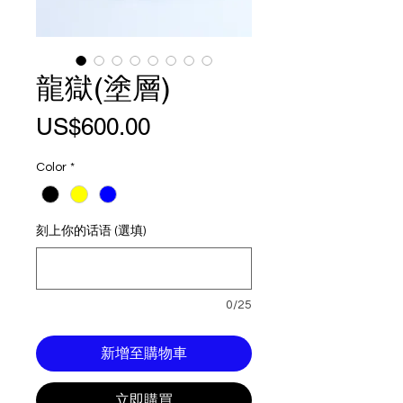
龍獄(塗層)
價
US$600.00
格
Color
*
刻上你的话语 (選填)
0/25
新增至購物車
立即購買