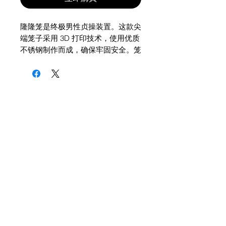
隆隆笼是终极男性贞操装置。这款尖
端笼子采用 3D 打印技术，使用优质
不锈钢制作而成，确保牢固安全。笼
子涂有彩色特氟龙，具有抗菌性能和
美观的外观。最小接触设计提供最大
的舒适度和透气性，而镜面抛光饰面
则增添了时尚精致的外观。符合人体
工程学的设计确保完美贴合，易于卫
生和维护。无论是为了取悦还是惩
罚，隆隆笼都是那些追求最高品质贞
操装置的人的终极选择。